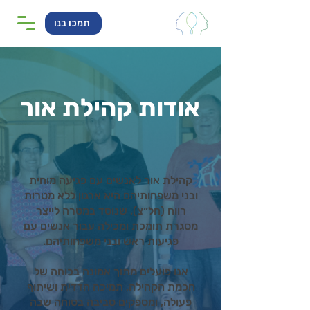
תמכו בנו
אודות קהילת אור
קהילת אור לאנשים עם פגיעה מוחית
ובני משפחותיהם היא ארגון ללא מטרות
רווח (חל״צ), שנוסד במטרה לייצר
מסגרת תומכת ומכילה עבור אנשים עם
פגיעות ראש ובני משפחותיהם.
אנו פועלים מתוך אמונה בכוחה של
חכמת הקהילה, תמיכה הדדית ושיתוף
פעולה, ומספקים סביבה בטוחה שבה