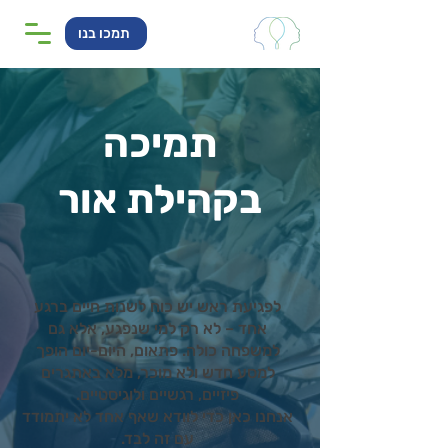
תמכו בנו
תמיכה
בקהילת אור
לפגיעת ראש יש כוח לשנות חיים ברגע
אחד – לא רק למי שנפגע, אלא גם
למשפחה כולה. פתאום, היום-יום הופך
למסע חדש ולא מוכר, מלא באתגרים
פיזיים, רגשיים ולוגיסטיים.
אנחנו כאן כדי לוודא שאף אחד לא יתמודד
עם זה לבד.