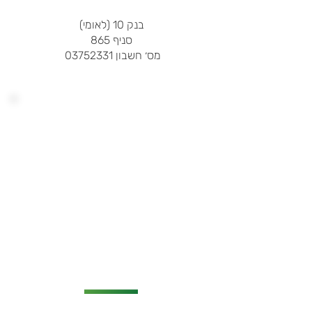
בנק 10 (לאומי)
סניף 865
​מס׳ חשבון
03752331
אשראי
ניתן לשלם בכרטיס אשראי או באפליקציית
Bit